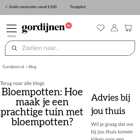
✓ Snelle levering
✓ Gratis verzonden vanaf €100
Trustpilot
✓
ZekerMeten verzekering
menu
Gordijnen.nl
»
Blog
Terug naar alle blogs
Bloempotten: Hoe
Advies bij
maak je een
jou thuis
prachtige tuin met
bloempotten?
Wil je graag dat we
bij jou thuis komen
kijken voor een