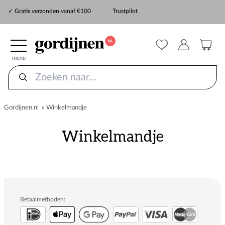
✓ Snelle levering
✓ Gratis verzonden vanaf €100
Trustpilot
✓
ZekerMeten verzekering
menu
Gordijnen.nl
»
Winkelmandje
Winkelmandje
Betaalmethoden: