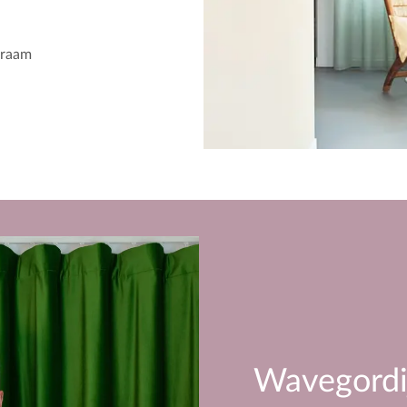
 raam
Wavegordi