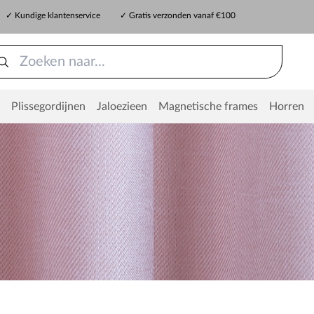
✓ Kundige klantenservice
✓ Gratis verzonden vanaf €100
Plissegordijnen
Jaloezieen
Magnetische frames
Horren