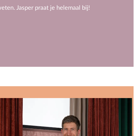
eten. Jasper praat je helemaal bij!