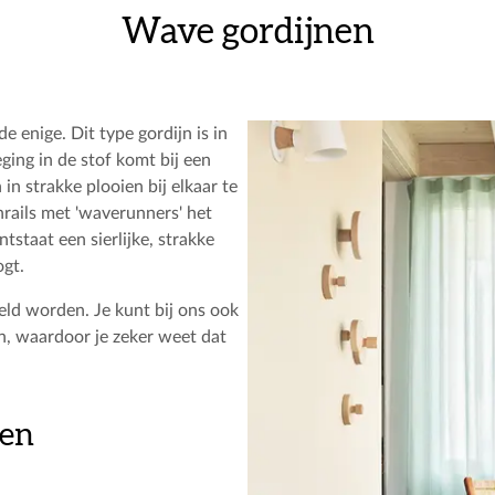
Wave gordijnen
e enige. Dit type gordijn is in
ing in de stof komt bij een
in strakke plooien bij elkaar te
nrails met 'waverunners' het
tstaat een sierlijke, strakke
ogt.
eld worden. Je kunt bij ons ook
n, waardoor je zeker weet dat
nen