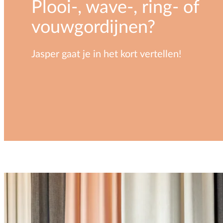
Plooi-, wave-, ring- of
vouwgordijnen?
Jasper gaat je in het kort vertellen!