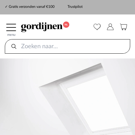
✓ Snelle levering
✓ Gratis verzonden vanaf €100
Trustpilot
✓
ZekerMeten verzekering
menu