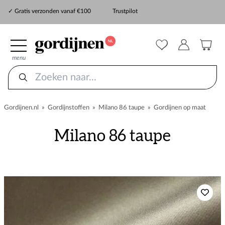
✓ Snelle levering
✓ Gratis verzonden vanaf €100
Trustpilot
✓
ZekerMeten verzekering
menu
Gordijnen.nl
»
Gordijnstoffen
»
Milano 86 taupe
»
Gordijnen op maat
Milano 86 taupe