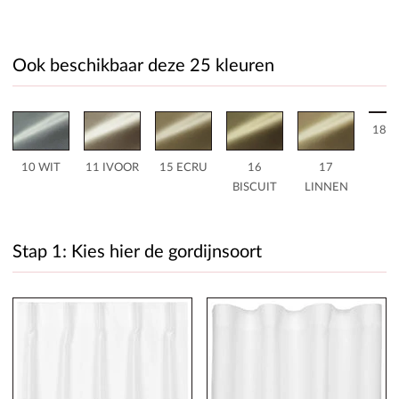
Ook beschikbaar deze 25 kleuren
18 B
10 WIT
11 IVOOR
15 ECRU
16
17
BISCUIT
LINNEN
Stap 1: Kies hier de gordijnsoort