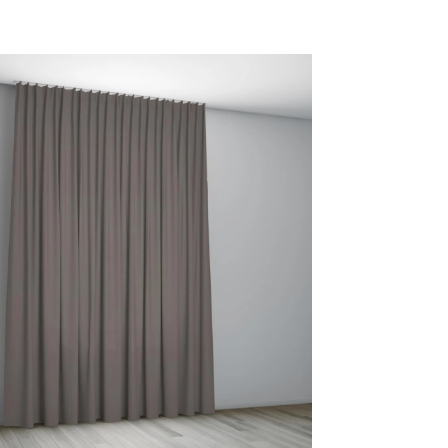
60 OESTER
80 TAUPE
82 BRUIN
85 CACAO