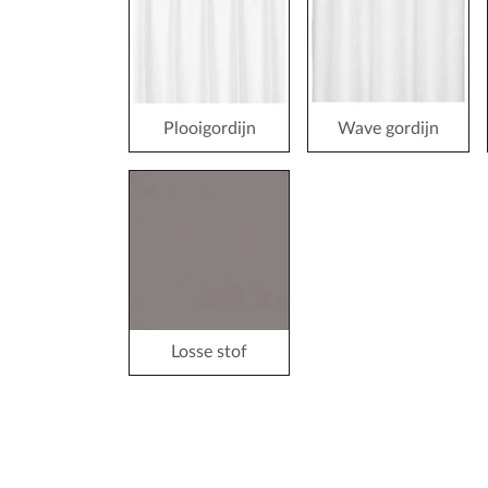
Plooigordijn
Wave gordijn
Losse stof