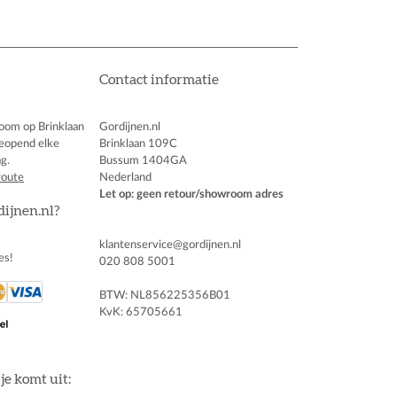
Contact informatie
oom op Brinklaan
Gordijnen.nl
eopend elke
Brinklaan 109C
g.
Bussum 1404GA
route
Nederland
Let op: geen retour/showroom adres
dijnen.nl?
klantenservice@gordijnen.nl
es!
020 808 5001
BTW: NL856225356B01
KvK: 65705661
je komt uit: