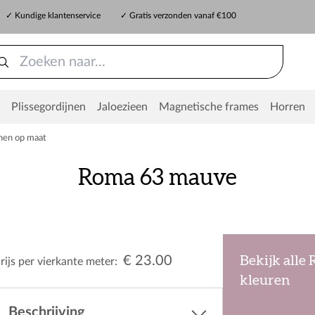
✓ Kundige klantenservice
✓ Gratis verzonden vanaf €100
Plissegordijnen
Jaloezieen
Magnetische frames
Horren
nen op maat
Roma 63 mauve
€ 23.00
Bekijk alle
rijs per vierkante meter:
kleuren
Beschrijving