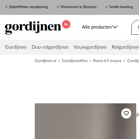
✓
ZekerMeten verzekering
✓
Showroom in Bussum
✓ Snelle levering
Alle producten
Gordijnen
Duo rolgordijnen
Vouwgordijnen
Rolgordijnen
Gordijnen.nl
»
Gordijnstoffen
»
Roma 63 mauve
»
Gordij
P