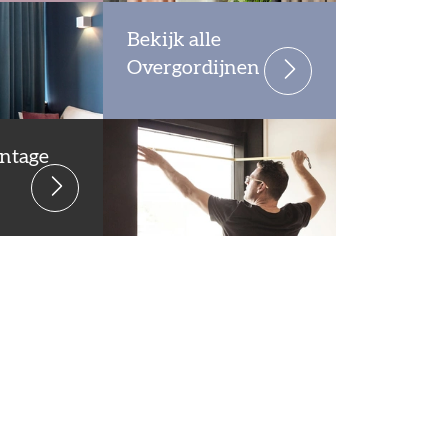
Bekijk alle
Overgordijnen
ntage