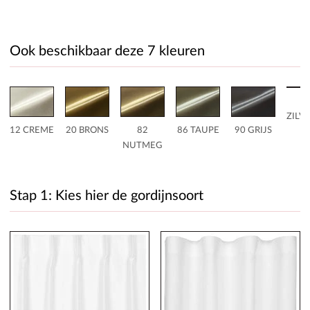
Ook beschikbaar deze 7 kleuren
ZILV
12 CREME
20 BRONS
82
86 TAUPE
90 GRIJS
NUTMEG
Stap 1: Kies hier de gordijnsoort