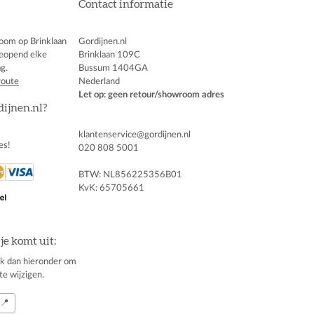
Contact informatie
oom op Brinklaan
Gordijnen.nl
eopend elke
Brinklaan 109C
g.
Bussum 1404GA
route
Nederland
Let op: geen retour/showroom adres
dijnen.nl?
klantenservice@gordijnen.nl
es!
020 808 5001
BTW: NL856225356B01
KvK: 65705661
je komt uit:
klik dan hieronder om
te wijzigen.
📍