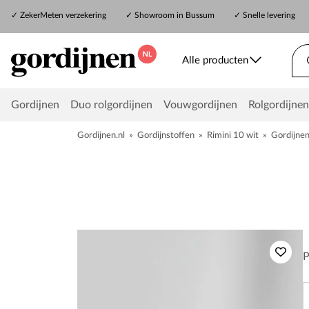
✓
ZekerMeten verzekering
✓
Showroom in Bussum
✓ Snelle levering
Alle producten
Gordijnen
Duo rolgordijnen
Vouwgordijnen
Rolgordijnen
Gordijnen.nl
»
Gordijnstoffen
»
Rimini 10 wit
»
Gordijne
P