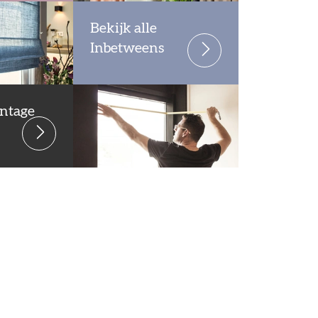
Bekijk alle
Inbetweens
ntage