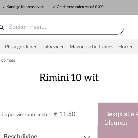
✓ Kundige klantenservice
✓ Gratis verzonden vanaf €100
Plissegordijnen
Jaloezieen
Magnetische frames
Horren
n op maat
Rimini 10 wit
€ 11.50
Bekijk alle 
rijs per vierkante meter:
kleuren
Beschrijving