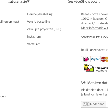
Informatie
Service
Showroom
Herroep bestelling
Bezoek onze showr
109C in Bussum. G
dijnen op maat
Volg je bestelling
dinsdag t/m zaterda
Meer informatie & 
Zakelijke projecten (B2B)
Instagram
Werken bij Gor
Vacatures
Bekijk onze vacatur
Wij denken dat 
Als dit niet klopt, 
je land van levering 
rden
🇳🇱 Nederland