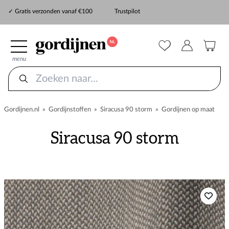
✓ Snelle levering
✓ Gratis verzonden vanaf €100
Trustpilot
✓
ZekerMeten verzekering
menu
Gordijnen.nl
»
Gordijnstoffen
»
Siracusa 90 storm
»
Gordijnen op maat
Siracusa 90 storm