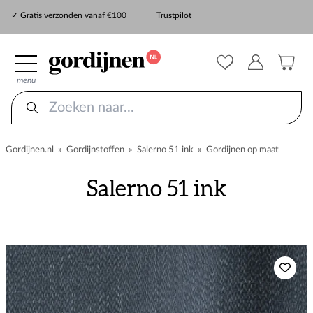
✓ Snelle levering
✓ Gratis verzonden vanaf €100
Trustpilot
✓
ZekerMeten verzekering
menu
Gordijnen.nl
»
Gordijnstoffen
»
Salerno 51 ink
»
Gordijnen op maat
Salerno 51 ink