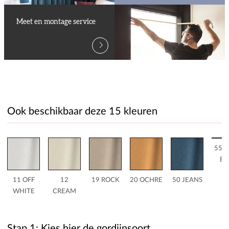
Meet en montage service
Ook beschikbaar deze 15 kleuren
55 
BL
11 OFF
12
19 ROCK
20 OCHRE
50 JEANS
WHITE
CREAM
Stap 1: Kies hier de gordijnsoort