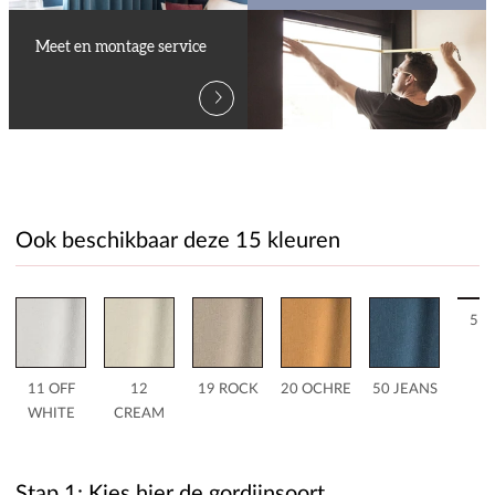
Meet en montage service
Ook beschikbaar deze 15 kleuren
51 
11 OFF
12
19 ROCK
20 OCHRE
50 JEANS
WHITE
CREAM
Stap 1: Kies hier de gordijnsoort