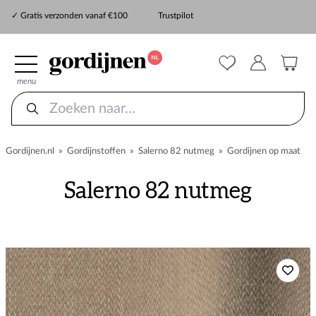
✓ Snelle levering
✓ Gratis verzonden vanaf €100
Trustpilot
✓
ZekerMeten verzekering
menu
Gordijnen.nl
»
Gordijnstoffen
»
Salerno 82 nutmeg
»
Gordijnen op maat
Salerno 82 nutmeg