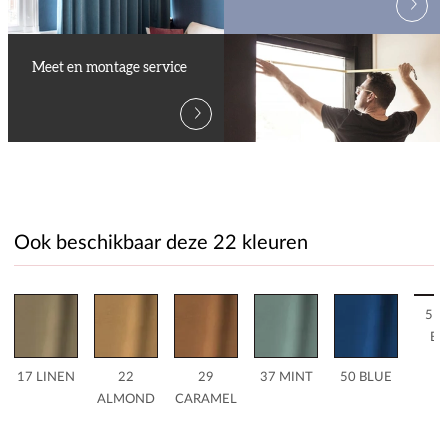
Meet en montage service
Ook beschikbaar deze 22 kleuren
51 
BL
17 LINEN
22
29
37 MINT
50 BLUE
ALMOND
CARAMEL