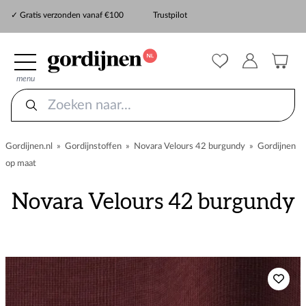
✓ Snelle levering
✓ Gratis verzonden vanaf €100
Trustpilot
✓
ZekerMeten verzekering
menu
Gordijnen.nl
»
Gordijnstoffen
»
Novara Velours 42 burgundy
»
Gordijnen
op maat
Novara Velours 42 burgundy