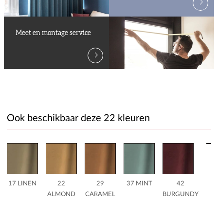
Meet en montage service
Ook beschikbaar deze 22 kleuren
5
B
17 LINEN
22
29
37 MINT
42
ALMOND
CARAMEL
BURGUNDY