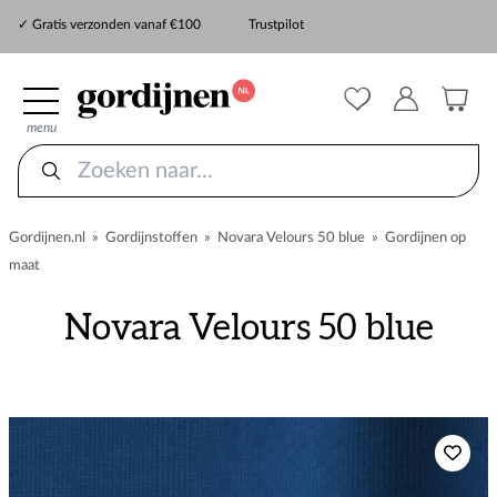
✓ Snelle levering
✓ Gratis verzonden vanaf €100
Trustpilot
✓
ZekerMeten verzekering
menu
Gordijnen.nl
»
Gordijnstoffen
»
Novara Velours 50 blue
»
Gordijnen op
maat
Novara Velours 50 blue