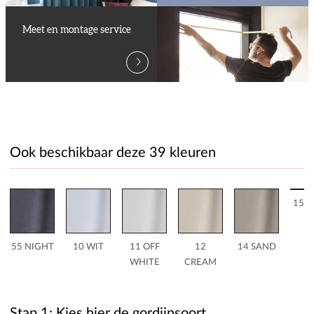
Meet en montage service
Ook beschikbaar deze 39 kleuren
15 B
55 NIGHT
10 WIT
11 OFF
12
14 SAND
WHITE
CREAM
Stap 1: Kies hier de gordijnsoort