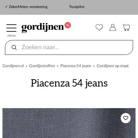
✓ Gratis verzonden vanaf €100
✓
ZekerMeten verzekering
Trustpilot
✓ Snelle levering
menu
Gordijnen.nl
»
Gordijnstoffen
»
Piacenza 54 jeans
»
Gordijnen op maat
Piacenza 54 jeans