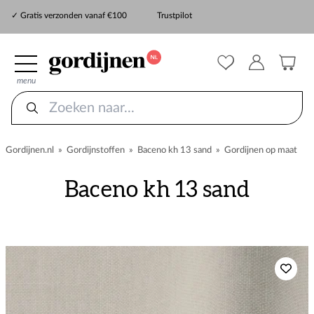
✓ Snelle levering
✓ Gratis verzonden vanaf €100
Trustpilot
✓
ZekerMeten verzekering
menu
Gordijnen.nl
»
Gordijnstoffen
»
Baceno kh 13 sand
»
Gordijnen op maat
Baceno kh 13 sand