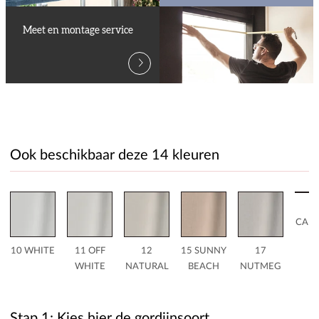
Meet en montage service
Ook beschikbaar deze 14 kleuren
1
CAR
10 WHITE
11 OFF
12
15 SUNNY
17
WHITE
NATURAL
BEACH
NUTMEG
Stap 1: Kies hier de gordijnsoort