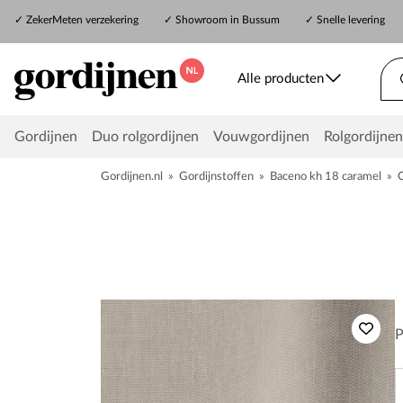
✓
ZekerMeten verzekering
✓
Showroom in Bussum
✓ Snelle levering
Alle producten
Gordijnen
Duo rolgordijnen
Vouwgordijnen
Rolgordijnen
Gordijnen.nl
»
Gordijnstoffen
»
Baceno kh 18 caramel
»
P