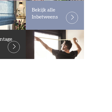
Bekijk alle
Inbetweens
ntage