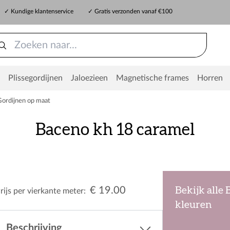
✓ Kundige klantenservice
✓ Gratis verzonden vanaf €100
Plissegordijnen
Jaloezieen
Magnetische frames
Horren
Gordijnen op maat
Baceno kh 18 caramel
€ 19.00
Bekijk alle
rijs per vierkante meter:
kleuren
Beschrijving