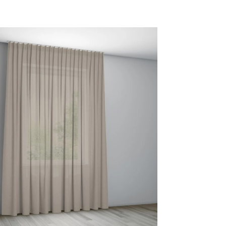
47 BLUSH
52 SKY
54 JEANS
90 GREY
MELEE