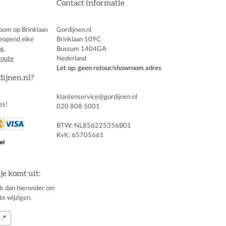
Contact informatie
oom op Brinklaan
Gordijnen.nl
eopend elke
Brinklaan 109C
g.
Bussum 1404GA
route
Nederland
Let op: geen retour/showroom adres
dijnen.nl?
klantenservice@gordijnen.nl
es!
020 808 5001
BTW: NL856225356B01
KvK: 65705661
je komt uit:
klik dan hieronder om
te wijzigen.
📍