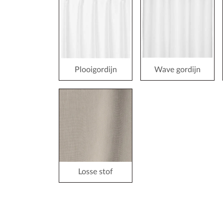
Plooigordijn
Wave gordijn
Losse stof