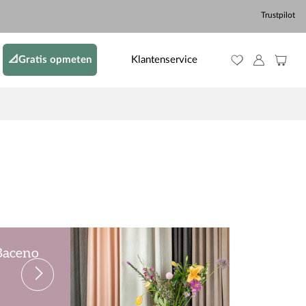
Trustpilot
📐Gratis opmeten
Klantenservice
 Baceno