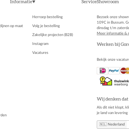
Informatie
Service
Showroom
Herroep bestelling
Bezoek onze showr
109C in Bussum. G
dijnen op maat
Volg je bestelling
dinsdag t/m zaterda
Meer informatie & 
Zakelijke projecten (B2B)
Instagram
Werken bij Gor
Vacatures
Bekijk onze vacatur
Wij denken dat 
Als dit niet klopt, 
je land van levering 
rden
🇳🇱 Nederland