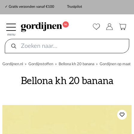
✓ Snelle levering
✓ Gratis verzonden vanaf €100
Trustpilot
✓
ZekerMeten verzekering
menu
Gordijnen.nl
»
Gordijnstoffen
»
Bellona kh 20 banana
»
Gordijnen op maat
Bellona kh 20 banana