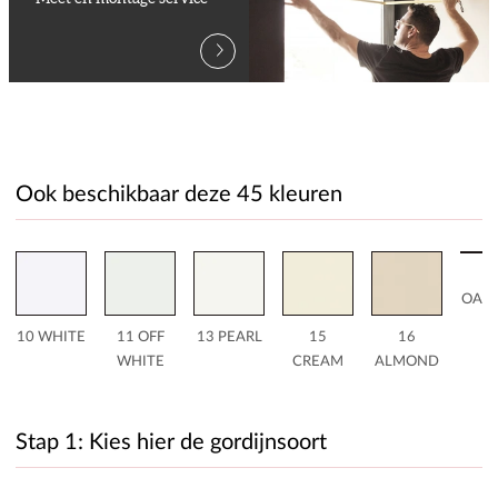
Ook beschikbaar deze 45 kleuren
1
OAT
10 WHITE
11 OFF
13 PEARL
15
16
WHITE
CREAM
ALMOND
Stap 1: Kies hier de gordijnsoort