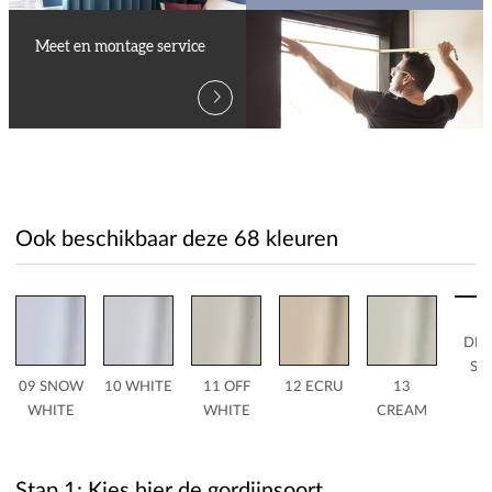
Meet en montage service
Ook beschikbaar deze 68 kleuren
1
DES
SA
09 SNOW
10 WHITE
11 OFF
12 ECRU
13
WHITE
WHITE
CREAM
Stap 1: Kies hier de gordijnsoort