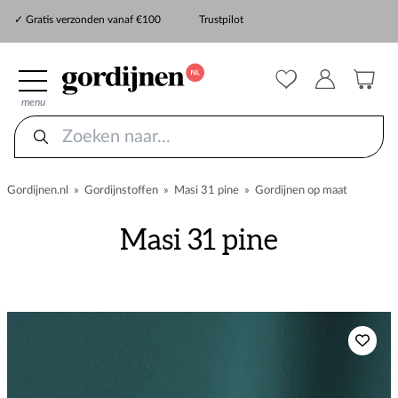
✓ Snelle levering
✓ Gratis verzonden vanaf €100
Trustpilot
✓
ZekerMeten verzekering
menu
Gordijnen.nl
»
Gordijnstoffen
»
Masi 31 pine
»
Gordijnen op maat
Masi 31 pine