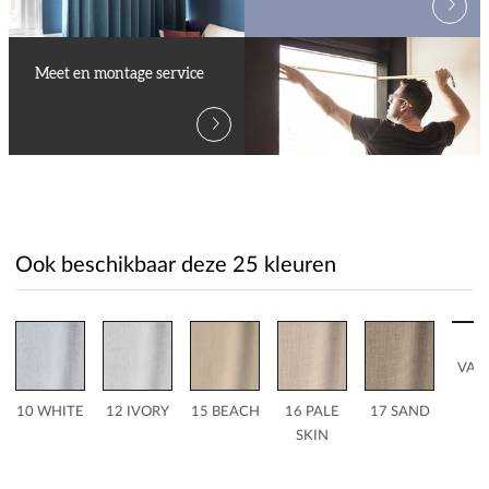
Meet en montage service
Ook beschikbaar deze 25 kleuren
2
VAN
10 WHITE
12 IVORY
15 BEACH
16 PALE
17 SAND
SKIN