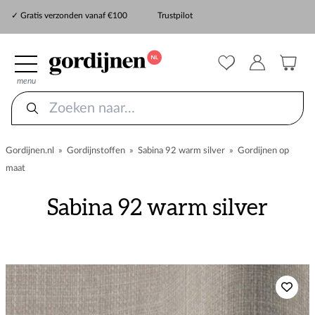
✓ Snelle levering
✓ Gratis verzonden vanaf €100
Trustpilot
✓
ZekerMeten verzekering
menu
Gordijnen.nl
»
Gordijnstoffen
»
Sabina 92 warm silver
»
Gordijnen op
maat
Sabina 92 warm silver