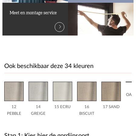
Meet en montage service
Ook beschikbaar deze 34 kleuren
1
OAT
12
14
15 ECRU
16
17 SAND
PEBBLE
GREIGE
BISCUIT
Stap 1: Kies hier de gordijnsoort