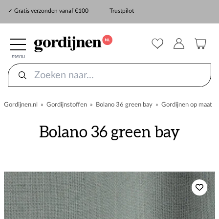
✓ Snelle levering
✓ Gratis verzonden vanaf €100
Trustpilot
✓
ZekerMeten verzekering
menu
Gordijnen.nl
»
Gordijnstoffen
»
Bolano 36 green bay
»
Gordijnen op maat
Bolano 36 green bay