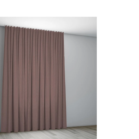
20 MUSTARD
21 CURRY
22 GOLDEN
28 ROOIBOS
SYRUP
TEA