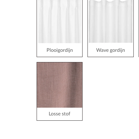
Plooigordijn
Wave gordijn
Losse stof