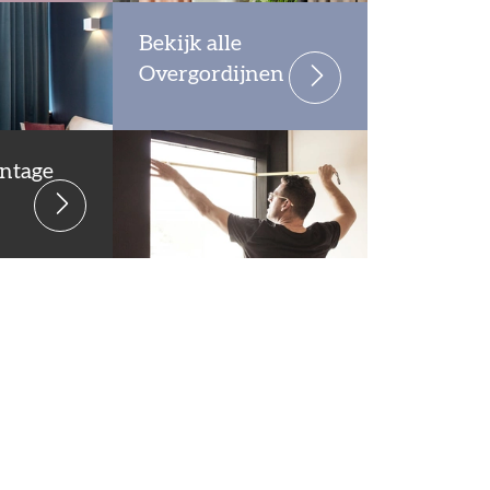
Bekijk alle
Overgordijnen
ntage