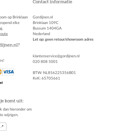
Contact informatie
oom op Brinklaan
Gordijnen.nl
eopend elke
Brinklaan 109C
g.
Bussum 1404GA
route
Nederland
Let op: geen retour/showroom adres
dijnen.nl?
klantenservice@gordijnen.nl
es!
020 808 5001
BTW: NL856225356B01
KvK: 65705661
je komt uit:
klik dan hieronder om
te wijzigen.
📍