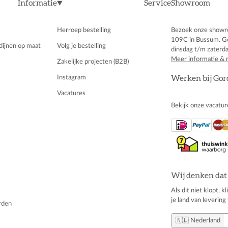
Informatie
Service
Showroom
Herroep bestelling
Bezoek onze showr
109C in Bussum. G
dijnen op maat
Volg je bestelling
dinsdag t/m zaterda
Meer informatie & 
Zakelijke projecten (B2B)
Instagram
Werken bij Gor
Vacatures
Bekijk onze vacatur
Wij denken dat 
Als dit niet klopt, 
je land van levering 
rden
🇳🇱 Nederland