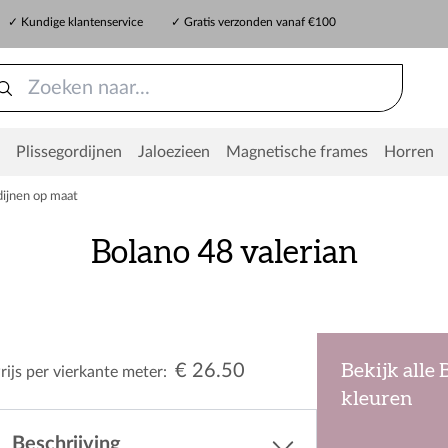
✓ Kundige klantenservice
✓ Gratis verzonden vanaf €100
Plissegordijnen
Jaloezieen
Magnetische frames
Horren
ijnen op maat
Bolano 48 valerian
€ 26.50
Bekijk alle
rijs per vierkante meter:
kleuren
Beschrijving