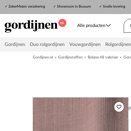
✓
ZekerMeten verzekering
✓
Showroom in Bussum
✓ Snelle levering
Alle producten
Gordijnen
Duo rolgordijnen
Vouwgordijnen
Rolgordijnen
Gordijnen.nl
»
Gordijnstoffen
»
Bolano 48 valerian
»
Gord
P