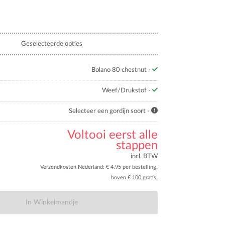
Geselecteerde opties
Bolano 80 chestnut -
Weef/Drukstof -
Selecteer een gordijn soort -
Voltooi eerst alle
20 MUSTARD
21 CURRY
22 GOLDEN
28 ROOIBOS
stappen
SYRUP
TEA
incl. BTW
Verzendkosten Nederland: € 4.95 per bestelling,
boven € 100 gratis.
In Winkelmandje