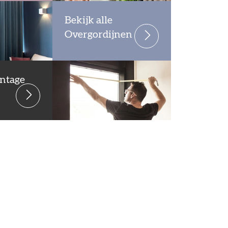
Bekijk alle
Overgordijnen
ntage