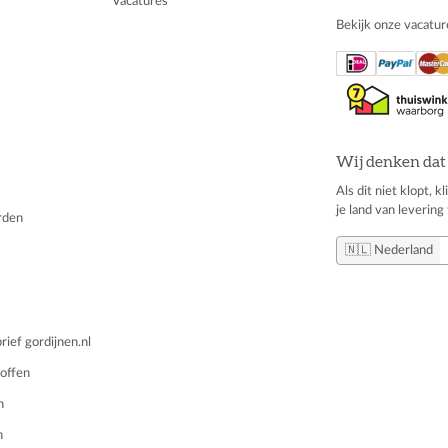
Vacatures
Bekijk onze vacatur
Wij denken dat 
Als dit niet klopt, 
je land van levering 
rden
🇳🇱 Nederland
ief gordijnen.nl
offen
n
n