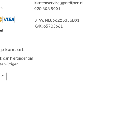
klantenservice@gordijnen.nl
es!
020 808 5001
BTW: NL856225356B01
KvK: 65705661
je komt uit:
klik dan hieronder om
te wijzigen.
📍