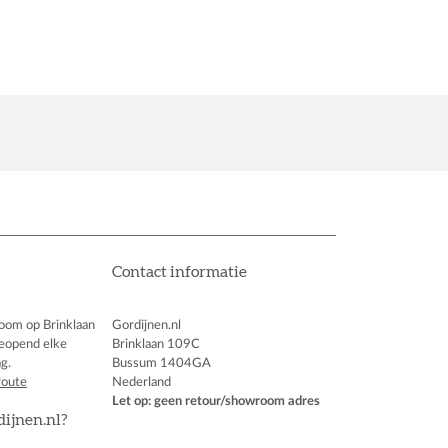
Contact informatie
oom op Brinklaan
Gordijnen.nl
eopend elke
Brinklaan 109C
g.
Bussum 1404GA
route
Nederland
Let op: geen retour/showroom adres
dijnen.nl?