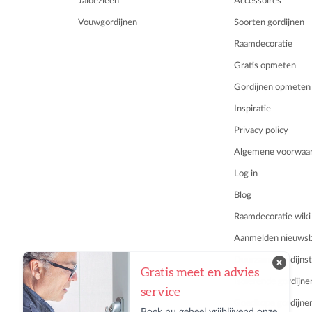
Jaloezieën
Accessoires
Vouwgordijnen
Soorten gordijnen
Raamdecoratie
Gratis opmeten
Gordijnen opmeten
Inspiratie
Privacy policy
Algemene voorwaa
Log in
Blog
Raamdecoratie wiki
Aanmelden nieuwsbr
Duurzame gordijnst
Gratis meet en advies
Isolerende gordijne
service
Goedkope gordijne