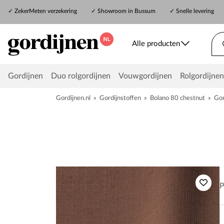
✓
ZekerMeten verzekering
✓
Showroom in Bussum
✓ Snelle levering
Alle producten
Gordijnen
Duo rolgordijnen
Vouwgordijnen
Rolgordijnen
Gordijnen.nl
»
Gordijnstoffen
»
Bolano 80 chestnut
»
Gor
P