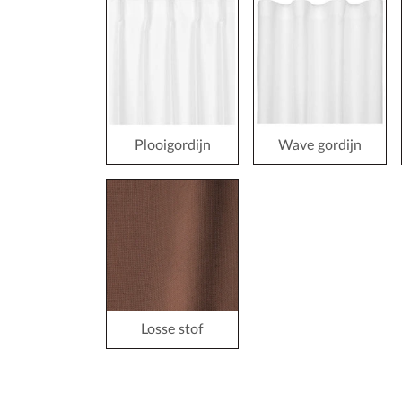
Plooigordijn
Wave gordijn
Losse stof