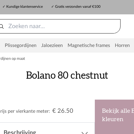
✓ Kundige klantenservice
✓ Gratis verzonden vanaf €100
Plissegordijnen
Jaloezieen
Magnetische frames
Horren
dijnen op maat
Bolano 80 chestnut
€ 26.50
Bekijk alle
rijs per vierkante meter:
kleuren
Beschrijving