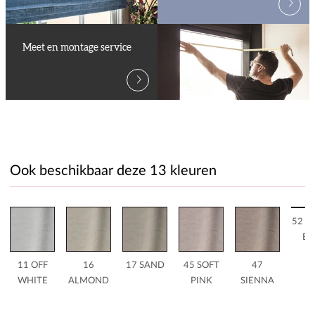
Meet en montage service
Ook beschikbaar deze 13 kleuren
52 F
BL
11 OFF
16
17 SAND
45 SOFT
47
WHITE
ALMOND
PINK
SIENNA