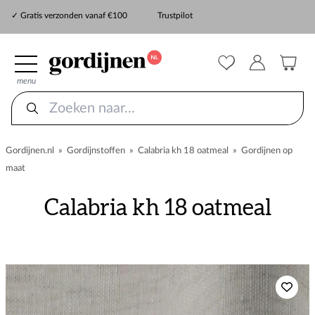
✓ Snelle levering
✓ Gratis verzonden vanaf €100
Trustpilot
✓
ZekerMeten verzekering
menu
Gordijnen.nl
»
Gordijnstoffen
»
Calabria kh 18 oatmeal
»
Gordijnen op
maat
Calabria kh 18 oatmeal