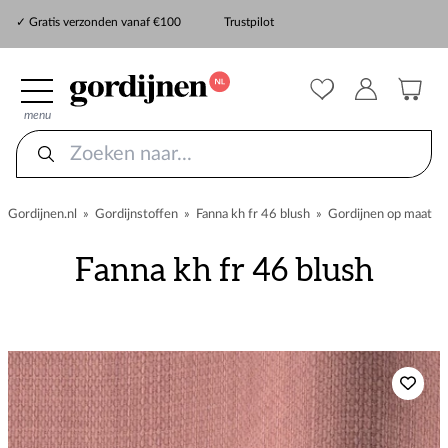
✓ Snelle levering
✓ Gratis verzonden vanaf €100
Trustpilot
✓
ZekerMeten verzekering
menu
Gordijnen.nl
»
Gordijnstoffen
»
Fanna kh fr 46 blush
»
Gordijnen op maat
Fanna kh fr 46 blush