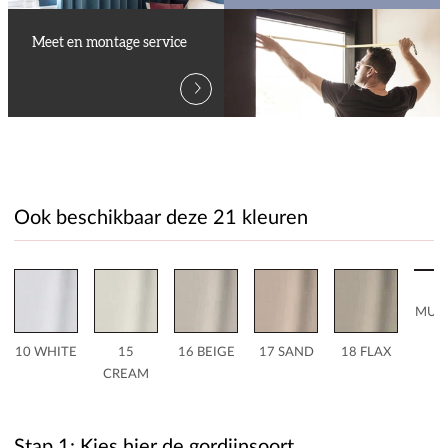
Meet en montage service
Ook beschikbaar deze 21 kleuren
2
MUS
10 WHITE
15
16 BEIGE
17 SAND
18 FLAX
CREAM
Stap 1: Kies hier de gordijnsoort