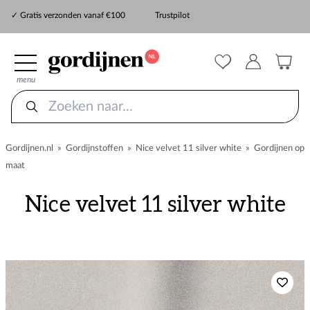
✓ Snelle levering
✓ Gratis verzonden vanaf €100
Trustpilot
✓
ZekerMeten verzekering
menu
Gordijnen.nl
»
Gordijnstoffen
»
Nice velvet 11 silver white
»
Gordijnen op
maat
Nice velvet 11 silver white