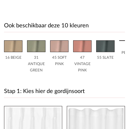
Ook beschikbaar deze 10 kleuren
5
PET
16 BEIGE
31
45 SOFT
47
55 SLATE
ANTIQUE
PINK
VINTAGE
GREEN
PINK
Stap 1: Kies hier de gordijnsoort