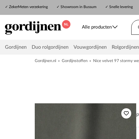
✓
ZekerMeten verzekering
✓
Showroom in Bussum
✓ Snelle levering
Alle producten
Gordijnen
Duo rolgordijnen
Vouwgordijnen
Rolgordijnen
Gordijnen.nl
»
Gordijnstoffen
»
Nice velvet 97 stormy we
P