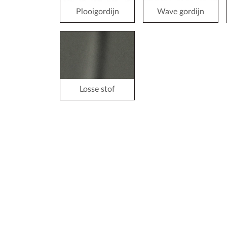
Plooigordijn
Wave gordijn
Losse stof