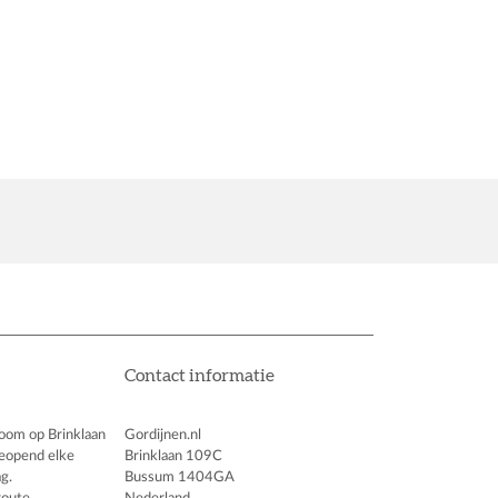
Contact informatie
oom op Brinklaan
Gordijnen.nl
eopend elke
Brinklaan 109C
g.
Bussum 1404GA
route
Nederland