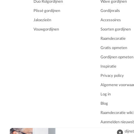
Duo Rolgordijnen
Wave gordijnen
Plissé gordijnen
Gordijnrails
Jaloezieën
Accessoires
Vouwgordijnen
Soorten gordijnen
Raamdecoratie
Gratis opmeten
Gordijnen opmeten
Inspiratie
Privacy policy
Algemene voorwaa
Log in
Blog
Raamdecoratie wiki
Aanmelden nieuwsbr
Duurzame gordijnst