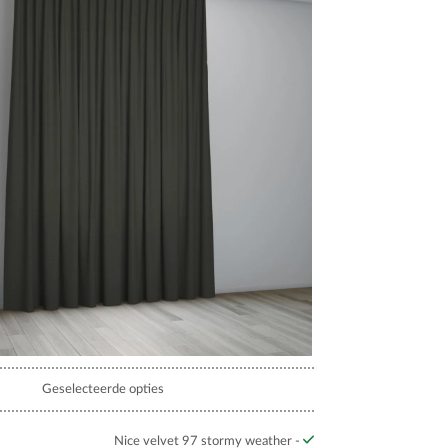
80 CARAMEL
90 GREY
94 ELEPHANT
Geselecteerde opties
Nice velvet 97 stormy weather -