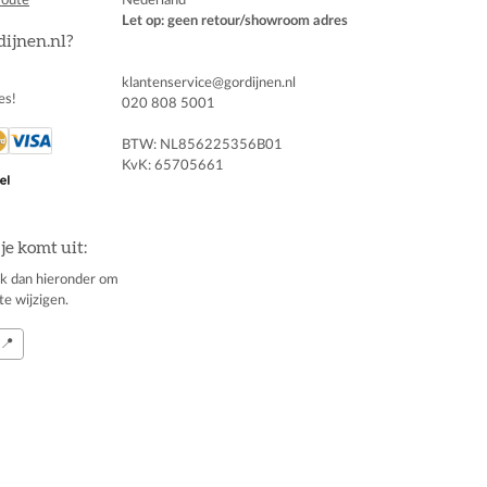
Let op: geen retour/showroom adres
dijnen.nl?
klantenservice@gordijnen.nl
es!
020 808 5001
BTW: NL856225356B01
KvK: 65705661
je komt uit:
klik dan hieronder om
te wijzigen.
📍