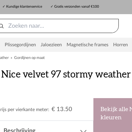
✓ Kundige klantenservice
✓ Gratis verzonden vanaf €100
Plissegordijnen
Jaloezieen
Magnetische frames
Horren
ather
»
Gordijnen op maat
Nice velvet 97 stormy weather
€ 13.50
Bekijk alle 
rijs per vierkante meter:
kleuren
Beschrijving