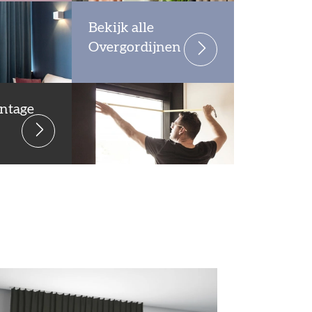
Bekijk alle
Overgordijnen
ntage