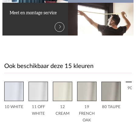
Meet en montage service
Ook beschikbaar deze 15 kleuren
90 
10 WHITE
11 OFF
12
19
80 TAUPE
WHITE
CREAM
FRENCH
OAK