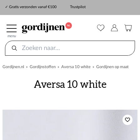
✓ Snelle levering
✓ Gratis verzonden vanaf €100
Trustpilot
✓
ZekerMeten verzekering
menu
Gordijnen.nl
»
Gordijnstoffen
»
Aversa 10 white
»
Gordijnen op maat
Aversa 10 white