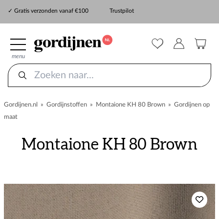
✓ Snelle levering
✓ Gratis verzonden vanaf €100
Trustpilot
✓
ZekerMeten verzekering
menu
Gordijnen.nl
»
Gordijnstoffen
»
Montaione KH 80 Brown
»
Gordijnen op
maat
Montaione KH 80 Brown