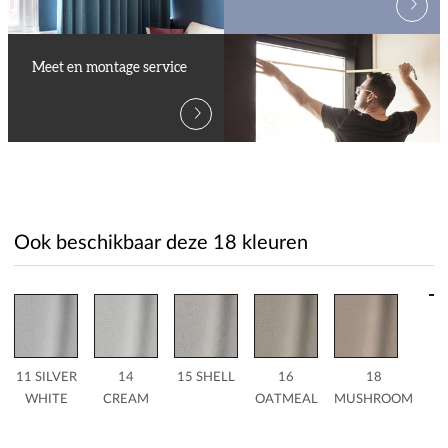
Meet en montage service
Ook beschikbaar deze 18 kleuren
G
11 SILVER
14
15 SHELL
16
18
WHITE
CREAM
OATMEAL
MUSHROOM