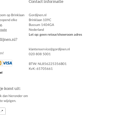
Contact informatie
oom op Brinklaan
Gordijnen.nl
eopend elke
Brinklaan 109C
g.
Bussum 1404GA
route
Nederland
Let op: geen retour/showroom adres
dijnen.nl?
klantenservice@gordijnen.nl
es!
020 808 5001
BTW: NL856225356B01
KvK: 65705661
je komt uit:
klik dan hieronder om
te wijzigen.
📍