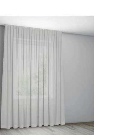
19 SAND
22 LEMON
30 SPRING
31 SILVER
MERINGUE
GREEN
GREEN