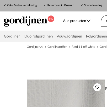
✓
ZekerMeten verzekering
✓
Showroom in Bussum
✓ Snelle levering
Alle producten
Gordijnen
Duo rolgordijnen
Vouwgordijnen
Rolgordijnen
Gordijnen.nl
»
Gordijnstoffen
»
Rieti 11 off white
»
Gordi
P