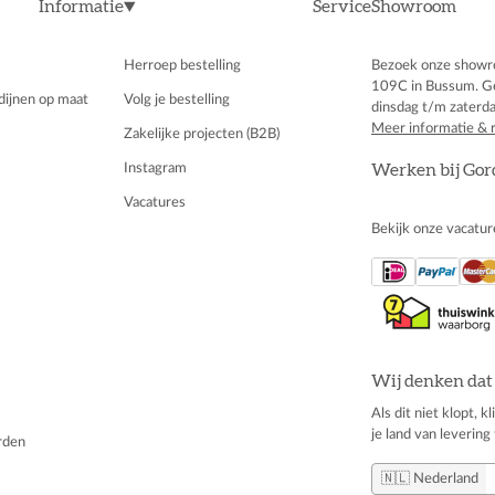
Informatie
Service
Showroom
Herroep bestelling
Bezoek onze showr
109C in Bussum. G
dijnen op maat
Volg je bestelling
dinsdag t/m zaterda
Meer informatie & 
Zakelijke projecten (B2B)
Instagram
Werken bij Gor
Vacatures
Bekijk onze vacatur
Wij denken dat 
Als dit niet klopt, 
je land van levering 
rden
🇳🇱 Nederland