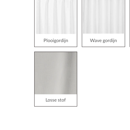
Plooigordijn
Wave gordijn
Losse stof