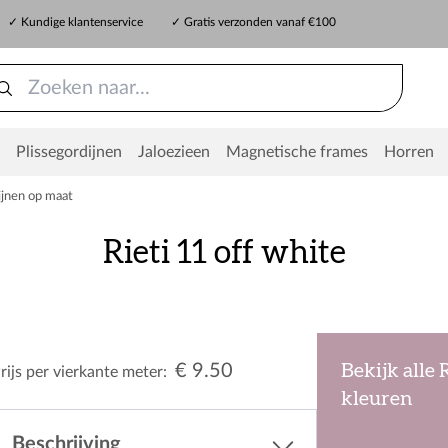
✓ Kundige klantenservice
✓ Gratis verzonden vanaf €100
Plissegordijnen
Jaloezieen
Magnetische frames
Horren
jnen op maat
Rieti 11 off white
€ 9.50
Bekijk alle 
rijs per vierkante meter:
kleuren
Beschrijving