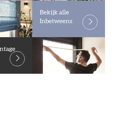
Bekijk alle
Inbetweens
ntage