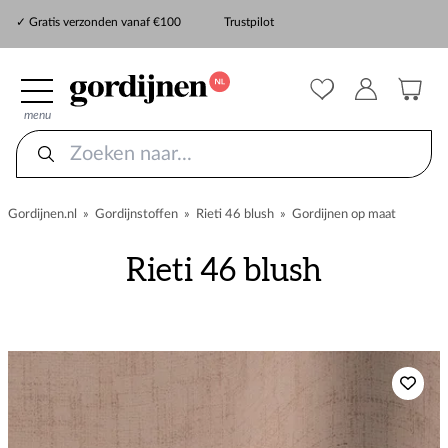
✓ Snelle levering
✓ Gratis verzonden vanaf €100
Trustpilot
✓
ZekerMeten verzekering
menu
Gordijnen.nl
»
Gordijnstoffen
»
Rieti 46 blush
»
Gordijnen op maat
Rieti 46 blush