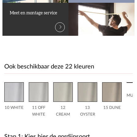
Meet en montage service
Ook beschikbaar deze 22 kleuren
MUS
10 WHITE
11 OFF
12
13
15 DUNE
WHITE
CREAM
OYSTER
Stap 1: Kies hier de gordijnsoort