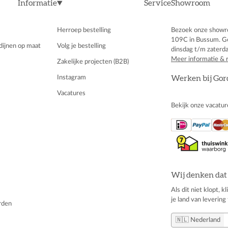
Informatie
Service
Showroom
Herroep bestelling
Bezoek onze showr
109C in Bussum. G
dijnen op maat
Volg je bestelling
dinsdag t/m zaterda
Meer informatie & 
Zakelijke projecten (B2B)
Instagram
Werken bij Gor
Vacatures
Bekijk onze vacatur
Wij denken dat 
Als dit niet klopt, 
je land van levering 
rden
🇳🇱 Nederland