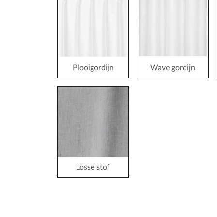
Plooigordijn
Wave gordijn
Losse stof