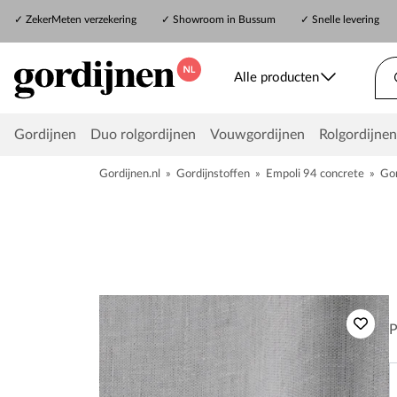
✓
ZekerMeten verzekering
✓
Showroom in Bussum
✓ Snelle levering
Alle producten
Gordijnen
Duo rolgordijnen
Vouwgordijnen
Rolgordijnen
Gordijnen.nl
»
Gordijnstoffen
»
Empoli 94 concrete
»
Gor
P