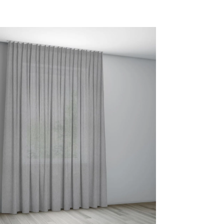
45 DUSTY PINK
92 LIGHT GREY
93 PURE GREY