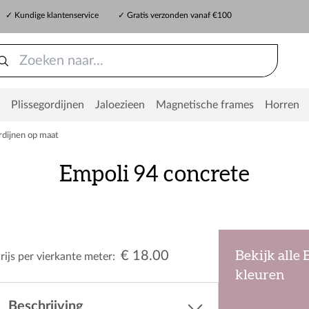
✓ Kundige klantenservice
✓ Gratis verzonden vanaf €100
Plissegordijnen
Jaloezieen
Magnetische frames
Horren
dijnen op maat
Empoli 94 concrete
€ 18.00
Bekijk alle
rijs per vierkante meter:
kleuren
Beschrijving