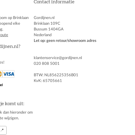
Contact informatie
oom op Brinklaan
Gordijnen.nl
eopend elke
Brinklaan 109C
g.
Bussum 1404GA
route
Nederland
Let op: geen retour/showroom adres
dijnen.nl?
klantenservice@gordijnen.nl
es!
020 808 5001
BTW: NL856225356B01
KvK: 65705661
je komt uit:
klik dan hieronder om
te wijzigen.
📍