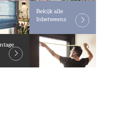
Bekijk alle
Inbetweens
ntage