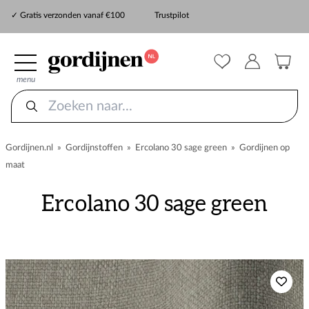
✓ Snelle levering
✓ Gratis verzonden vanaf €100
Trustpilot
✓
ZekerMeten verzekering
menu
Gordijnen.nl
»
Gordijnstoffen
»
Ercolano 30 sage green
»
Gordijnen op
maat
Ercolano 30 sage green