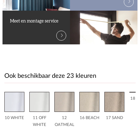
Meet en montage service
Ook beschikbaar deze 23 kleuren
18 L
10 WHITE
11 OFF
12
16 BEACH
17 SAND
WHITE
OATMEAL