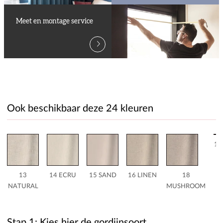
Meet en montage service
Ook beschikbaar deze 24 kleuren
19
13
14 ECRU
15 SAND
16 LINEN
18
NATURAL
MUSHROOM
Stap 1: Kies hier de gordijnsoort