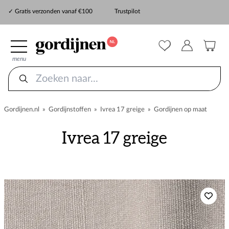
✓ Snelle levering
✓ Gratis verzonden vanaf €100
Trustpilot
✓
ZekerMeten verzekering
menu
Gordijnen.nl
»
Gordijnstoffen
»
Ivrea 17 greige
»
Gordijnen op maat
Ivrea 17 greige