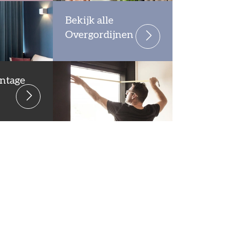
Bekijk alle
Overgordijnen
ntage