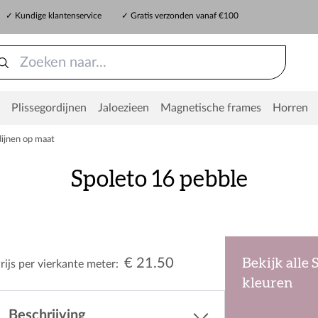
✓ Kundige klantenservice
✓ Gratis verzonden vanaf €100
Plissegordijnen
Jaloezieen
Magnetische frames
Horren
ijnen op maat
Spoleto 16 pebble
€ 21.50
Bekijk alle 
rijs per vierkante meter:
kleuren
Beschrijving