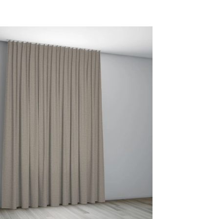
27
28 GINGER
30 JADE
33 FOREST
TERRACOTTA