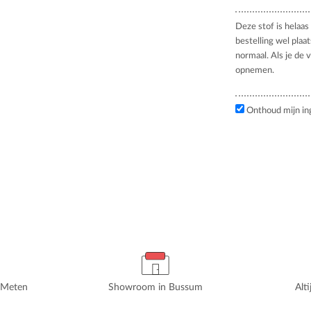
Deze stof is helaas 
bestelling wel plaa
normaal. Als je de 
opnemen.
Onthoud mijn in
rMeten
Showroom in Bussum
Alt