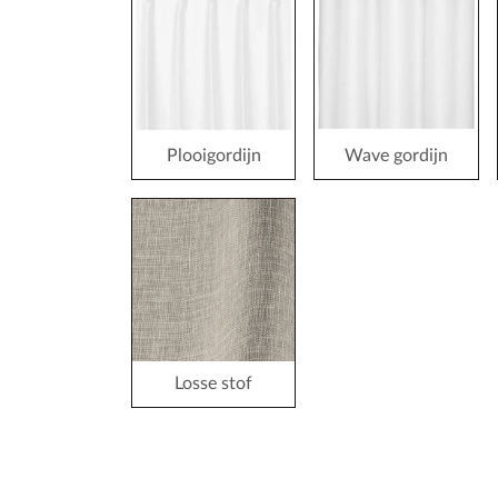
Plooigordijn
Wave gordijn
Losse stof