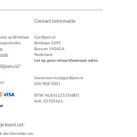
Contact informatie
oom op Brinklaan
Gordijnen.nl
eopend elke
Brinklaan 109C
g.
Bussum 1404GA
route
Nederland
Let op: geen retour/showroom adres
dijnen.nl?
klantenservice@gordijnen.nl
es!
020 808 5001
BTW: NL856225356B01
KvK: 65705661
je komt uit:
klik dan hieronder om