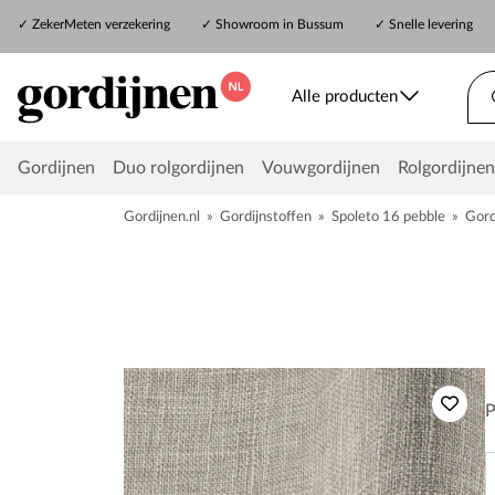
✓
ZekerMeten verzekering
✓
Showroom in Bussum
✓ Snelle levering
Alle producten
Gordijnen
Duo rolgordijnen
Vouwgordijnen
Rolgordijnen
Gordijnen.nl
»
Gordijnstoffen
»
Spoleto 16 pebble
»
Gord
P