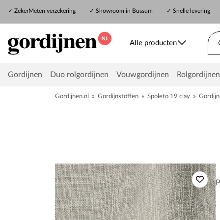
✓
ZekerMeten verzekering
✓
Showroom in Bussum
✓ Snelle levering
Alle producten
Gordijnen
Duo rolgordijnen
Vouwgordijnen
Rolgordijnen
Gordijnen.nl
»
Gordijnstoffen
»
Spoleto 19 clay
»
Gordijn
P