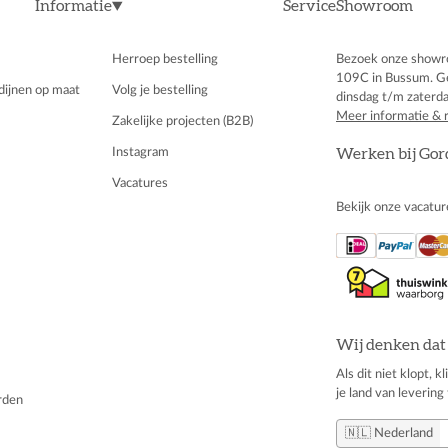
Informatie
Service
Showroom
Herroep bestelling
Bezoek onze showr
109C in Bussum. G
dijnen op maat
Volg je bestelling
dinsdag t/m zaterda
Meer informatie & 
Zakelijke projecten (B2B)
Instagram
Werken bij Gor
Vacatures
Bekijk onze vacatur
Wij denken dat 
Als dit niet klopt, 
je land van levering 
rden
🇳🇱 Nederland