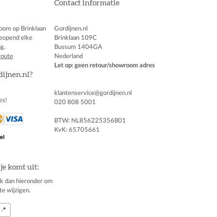
Contact informatie
oom op Brinklaan
Gordijnen.nl
eopend elke
Brinklaan 109C
g.
Bussum 1404GA
route
Nederland
Let op: geen retour/showroom adres
dijnen.nl?
klantenservice@gordijnen.nl
es!
020 808 5001
BTW: NL856225356B01
KvK: 65705661
je komt uit:
klik dan hieronder om
te wijzigen.
📍