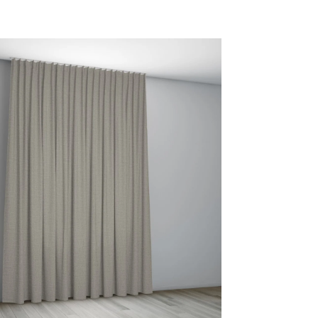
27
28 GINGER
30 JADE
33 FOREST
TERRACOTTA