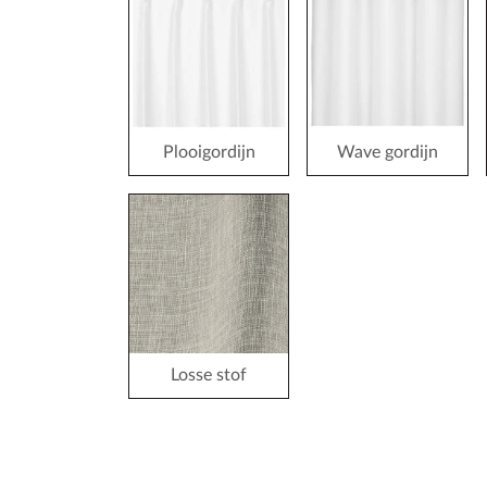
Plooigordijn
Wave gordijn
Losse stof