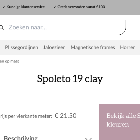
✓ Kundige klantenservice
✓ Gratis verzonden vanaf €100
Plissegordijnen
Jaloezieen
Magnetische frames
Horren
en op maat
Spoleto 19 clay
€ 21.50
Bekijk alle 
rijs per vierkante meter:
kleuren
Beschrijving