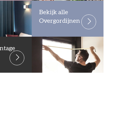
Bekijk alle
Overgordijnen
ntage