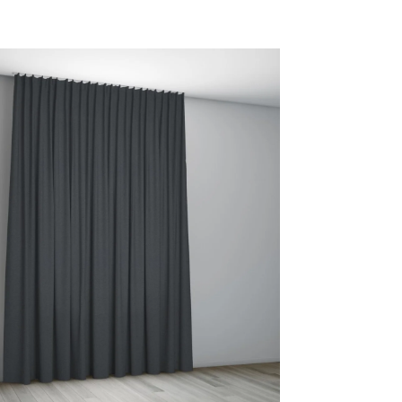
19 WHEAT
21 CURRY
30 SAGE
31 LEAF
GREEN
GREEN