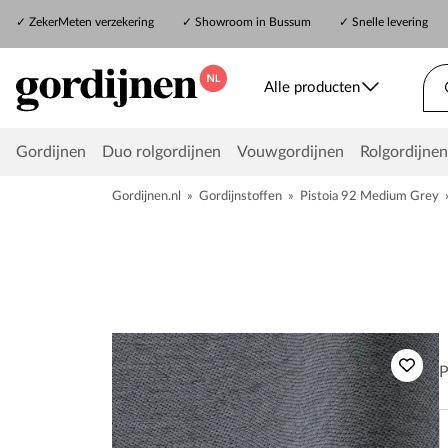
✓
ZekerMeten verzekering
✓
Showroom in Bussum
✓ Snelle levering
Alle producten
Gordijnen
Duo rolgordijnen
Vouwgordijnen
Rolgordijnen
Gordijnen.nl
»
Gordijnstoffen
»
Pistoia 92 Medium Grey
P