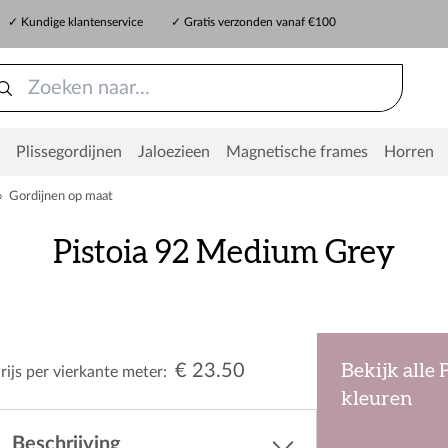
✓ Kundige klantenservice
✓ Gratis verzonden vanaf €100
Plissegordijnen
Jaloezieen
Magnetische frames
Horren
»
Gordijnen op maat
Pistoia 92 Medium Grey
€ 23.50
Bekijk alle 
rijs per vierkante meter:
kleuren
Beschrijving