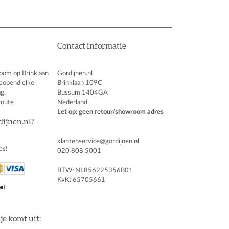
Contact informatie
oom op Brinklaan
Gordijnen.nl
eopend elke
Brinklaan 109C
g.
Bussum 1404GA
route
Nederland
Let op: geen retour/showroom adres
dijnen.nl?
klantenservice@gordijnen.nl
es!
020 808 5001
BTW: NL856225356B01
KvK: 65705661
je komt uit: