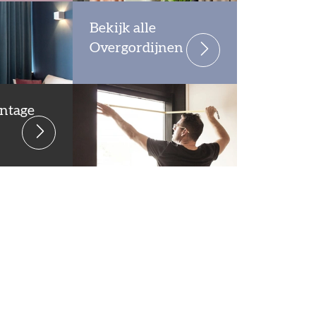
Bekijk alle
Overgordijnen
ntage