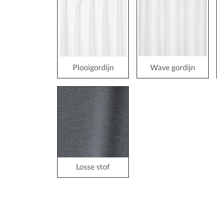
Plooigordijn
Wave gordijn
Losse stof