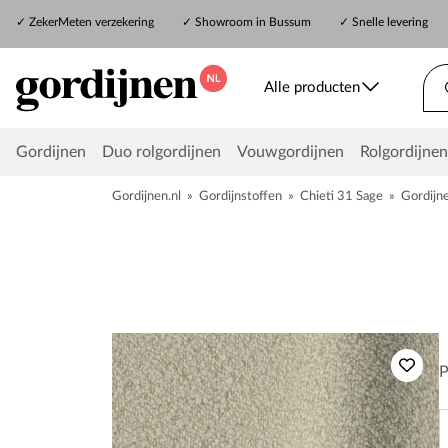
✓
ZekerMeten verzekering
✓
Showroom in Bussum
✓ Snelle levering
Alle producten
Gordijnen
Duo rolgordijnen
Vouwgordijnen
Rolgordijnen
Gordijnen.nl
»
Gordijnstoffen
»
Chieti 31 Sage
»
Gordijn
P