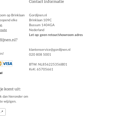
Contact informatie
oom op Brinklaan
Gordijnen.nl
eopend elke
Brinklaan 109C
g.
Bussum 1404GA
route
Nederland
Let op: geen retour/showroom adres
dijnen.nl?
klantenservice@gordijnen.nl
es!
020 808 5001
BTW: NL856225356B01
KvK: 65705661
je komt uit:
klik dan hieronder om
te wijzigen.
📍