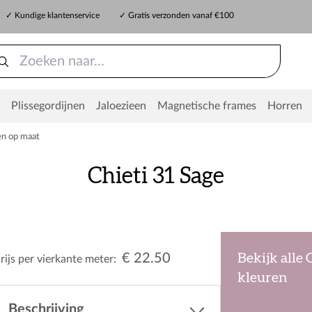
✓ Kundige klantenservice
✓ Gratis verzonden vanaf €100
Plissegordijnen
Jaloezieen
Magnetische frames
Horren
en op maat
Chieti 31 Sage
€ 22.50
Bekijk alle 
rijs per vierkante meter:
kleuren
Beschrijving