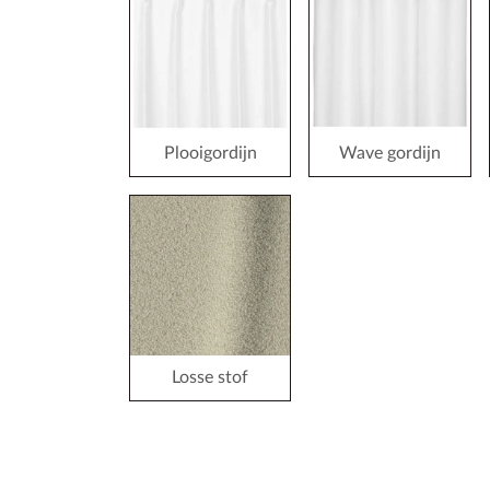
Plooigordijn
Wave gordijn
Losse stof