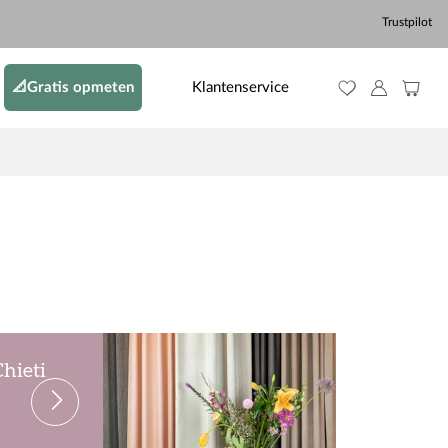
Trustpilot
📐Gratis opmeten
Klantenservice
Chieti