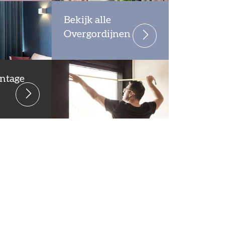
Bekijk alle
Overgordijnen
ntage