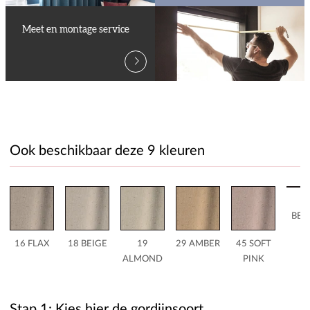
Meet en montage service
Ook beschikbaar deze 9 kleuren
8
BEA
16 FLAX
18 BEIGE
19
29 AMBER
45 SOFT
ALMOND
PINK
Stap 1: Kies hier de gordijnsoort