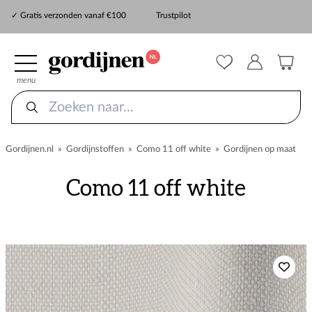
✓ Snelle levering
✓ Gratis verzonden vanaf €100
Trustpilot
✓
ZekerMeten verzekering
menu
Gordijnen.nl
»
Gordijnstoffen
»
Como 11 off white
»
Gordijnen op maat
Como 11 off white