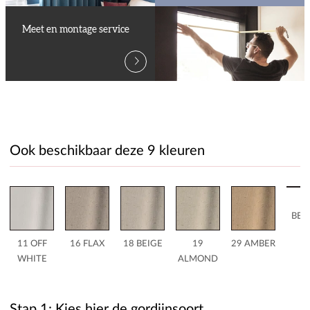
Meet en montage service
Ook beschikbaar deze 9 kleuren
8
BEA
11 OFF
16 FLAX
18 BEIGE
19
29 AMBER
WHITE
ALMOND
Stap 1: Kies hier de gordijnsoort