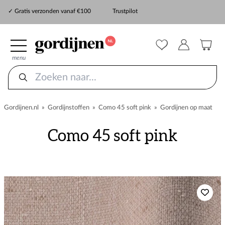
✓ Snelle levering
✓ Gratis verzonden vanaf €100
Trustpilot
✓
ZekerMeten verzekering
menu
Gordijnen.nl
»
Gordijnstoffen
»
Como 45 soft pink
»
Gordijnen op maat
Como 45 soft pink