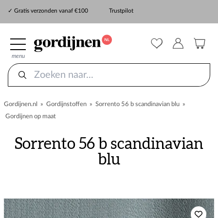
✓ Snelle levering
✓ Gratis verzonden vanaf €100
Trustpilot
✓
ZekerMeten verzekering
menu
Gordijnen.nl
»
Gordijnstoffen
»
Sorrento 56 b scandinavian blu
»
Gordijnen op maat
Sorrento 56 b scandinavian
blu