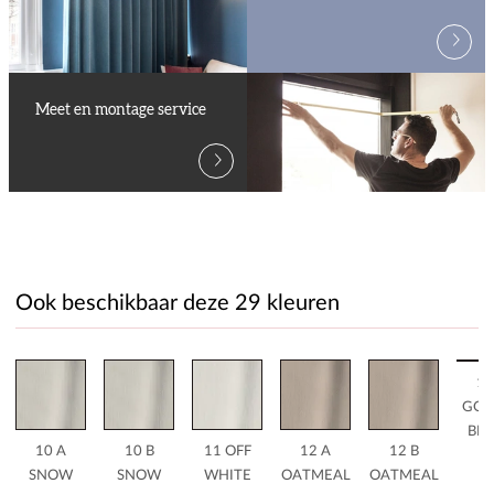
Meet en montage service
Ook beschikbaar deze 29 kleuren
14
GOL
BE
10 A
10 B
11 OFF
12 A
12 B
SNOW
SNOW
WHITE
OATMEAL
OATMEAL