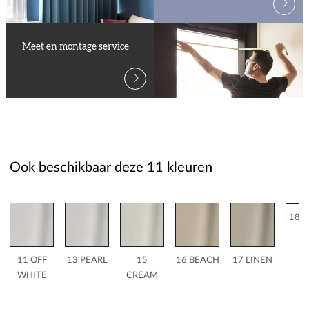
Meet en montage service
Ook beschikbaar deze 11 kleuren
18 
11 OFF
13 PEARL
15
16 BEACH
17 LINEN
WHITE
CREAM