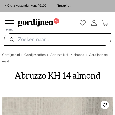
✓ Snelle levering
✓ Gratis verzonden vanaf €100
Trustpilot
✓
ZekerMeten verzekering
menu
Gordijnen.nl
»
Gordijnstoffen
»
Abruzzo KH 14 almond
»
Gordijnen op
maat
Abruzzo KH 14 almond