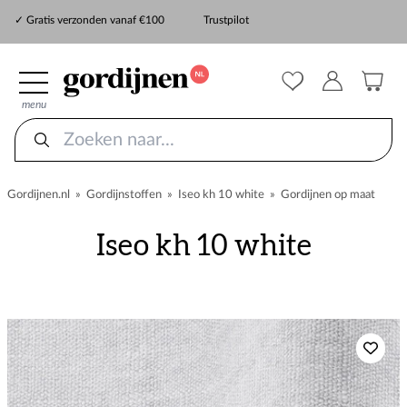
✓ Snelle levering
✓ Gratis verzonden vanaf €100
Trustpilot
✓
ZekerMeten verzekering
menu
Gordijnen.nl
»
Gordijnstoffen
»
Iseo kh 10 white
»
Gordijnen op maat
Iseo kh 10 white