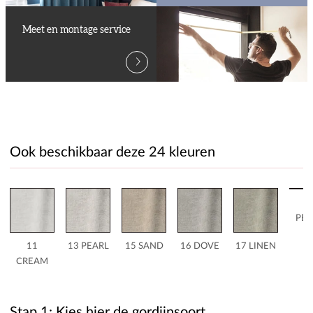
Meet en montage service
Ook beschikbaar deze 24 kleuren
1
PEB
11
13 PEARL
15 SAND
16 DOVE
17 LINEN
CREAM
Stap 1: Kies hier de gordijnsoort