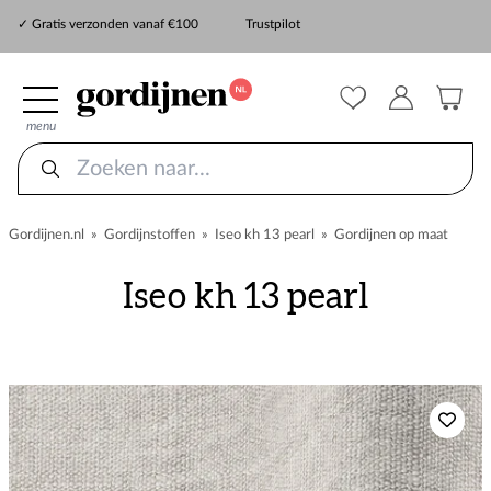
✓ Snelle levering
✓ Gratis verzonden vanaf €100
Trustpilot
✓
ZekerMeten verzekering
menu
Gordijnen.nl
»
Gordijnstoffen
»
Iseo kh 13 pearl
»
Gordijnen op maat
Iseo kh 13 pearl