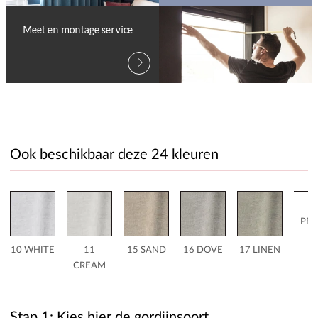
Meet en montage service
Ook beschikbaar deze 24 kleuren
1
PEB
10 WHITE
11
15 SAND
16 DOVE
17 LINEN
CREAM
Stap 1: Kies hier de gordijnsoort