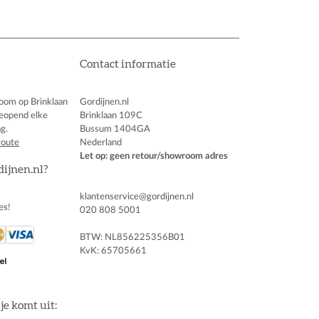
Contact informatie
oom op Brinklaan
Gordijnen.nl
eopend elke
Brinklaan 109C
g.
Bussum 1404GA
route
Nederland
Let op: geen retour/showroom adres
dijnen.nl?
klantenservice@gordijnen.nl
es!
020 808 5001
BTW: NL856225356B01
KvK: 65705661
je komt uit: