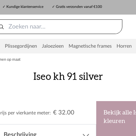
✓ Kundige klantenservice
✓ Gratis verzonden vanaf €100
Plissegordijnen
Jaloezieen
Magnetische frames
Horren
jnen op maat
Iseo kh 91 silver
€ 32.00
Bekijk alle 
rijs per vierkante meter:
kleuren
Beschrijving