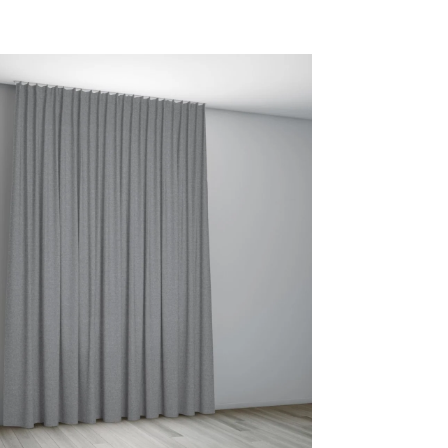
20 OCHRE
23 WHEAT
25 SPICE
27 BURNT
ORANGE