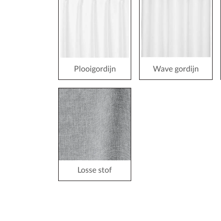
Plooigordijn
Wave gordijn
Losse stof