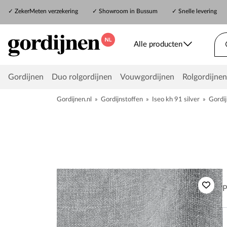
✓
ZekerMeten verzekering
✓
Showroom in Bussum
✓ Snelle levering
Alle producten
Gordijnen
Duo rolgordijnen
Vouwgordijnen
Rolgordijnen
Gordijnen.nl
»
Gordijnstoffen
»
Iseo kh 91 silver
»
Gordi
P