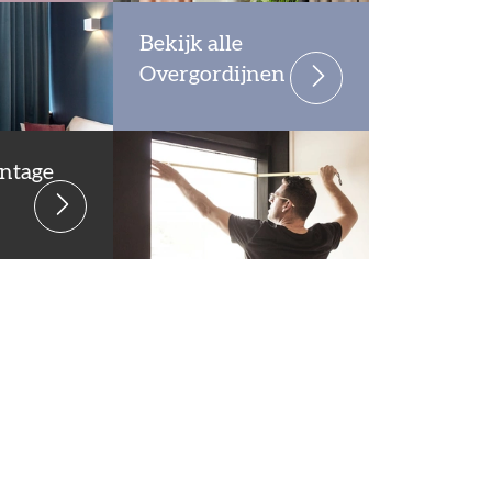
Bekijk alle
Overgordijnen
ntage