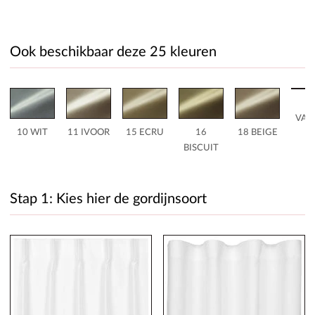
Ook beschikbaar deze 25 kleuren
2
VAN
10 WIT
11 IVOOR
15 ECRU
16
18 BEIGE
BISCUIT
Stap 1: Kies hier de gordijnsoort