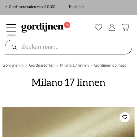
✓ Snelle levering
✓ Gratis verzonden vanaf €100
Trustpilot
✓
ZekerMeten verzekering
menu
Gordijnen.nl
»
Gordijnstoffen
»
Milano 17 linnen
»
Gordijnen op maat
Milano 17 linnen