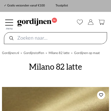
✓ Snelle levering
✓ Gratis verzonden vanaf €100
Trustpilot
✓
ZekerMeten verzekering
menu
Gordijnen.nl
»
Gordijnstoffen
»
Milano 82 latte
»
Gordijnen op maat
Milano 82 latte