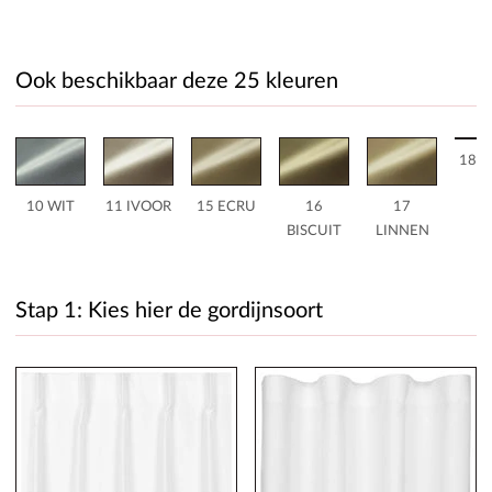
Ook beschikbaar deze 25 kleuren
18 B
10 WIT
11 IVOOR
15 ECRU
16
17
BISCUIT
LINNEN
Stap 1: Kies hier de gordijnsoort