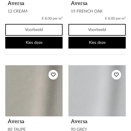
Aversa
Aversa
12 CREAM
19 FRENCH OAK
€ 8,00 per m²
€ 8,00 per m²
Voorbeeld
Voorbeeld
Kies deze
Kies deze
Aversa
Aversa
80 TAUPE
90 GREY