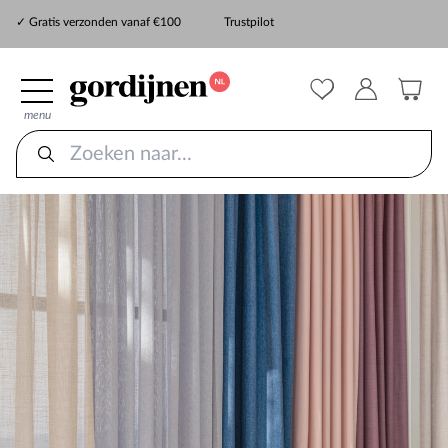
✓ Snelle levering
✓ Gratis verzonden vanaf €100
Trustpilot
✓
ZekerMeten verzekering
menu