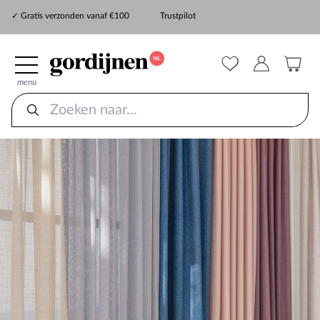
✓ Snelle levering
✓ Gratis verzonden vanaf €100
Trustpilot
✓
ZekerMeten verzekering
menu