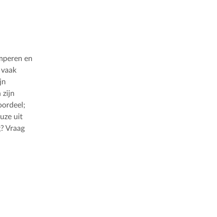
emperen en
 vaak
jn
 zijn
oordeel;
uze uit
g? Vraag