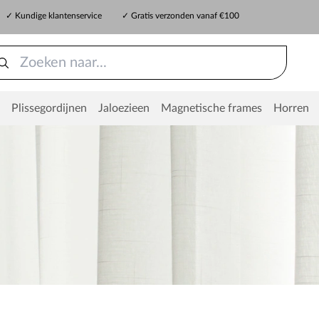
✓ Kundige klantenservice
✓ Gratis verzonden vanaf €100
Plissegordijnen
Jaloezieen
Magnetische frames
Horren