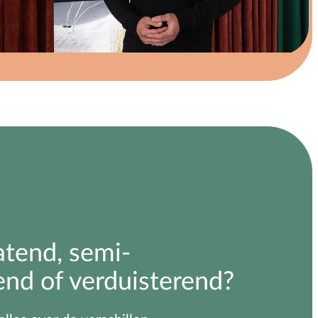
atend, semi-
end of verduisterend?