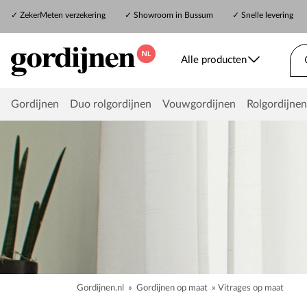
✓
ZekerMeten verzekering
✓
Showroom in Bussum
✓ Snelle levering
Alle producten
Gordijnen
Duo rolgordijnen
Vouwgordijnen
Rolgordijnen
Gordijnen.nl
»
Gordijnen op maat
»
Vitrages op maat