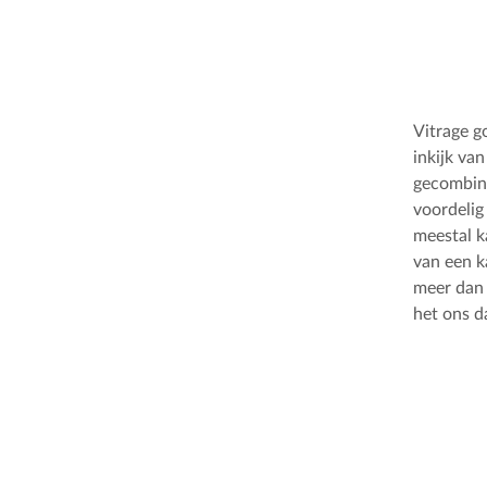
Vitrage g
inkijk va
gecombine
voordelig 
meestal k
van een k
meer dan 8
het ons d