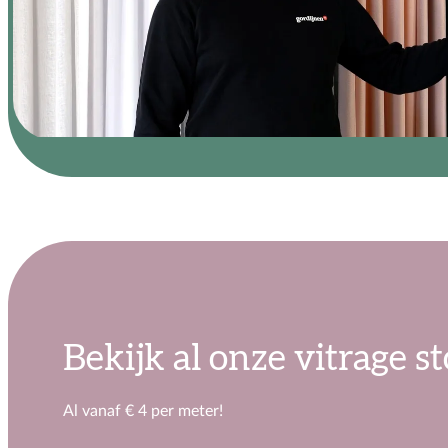
Bekijk al onze vitrage s
Al vanaf € 4 per meter!