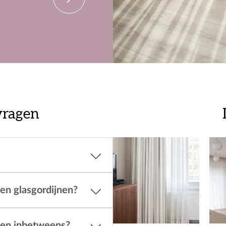
vragen
 en glasgordijnen?
s en inbetweens?