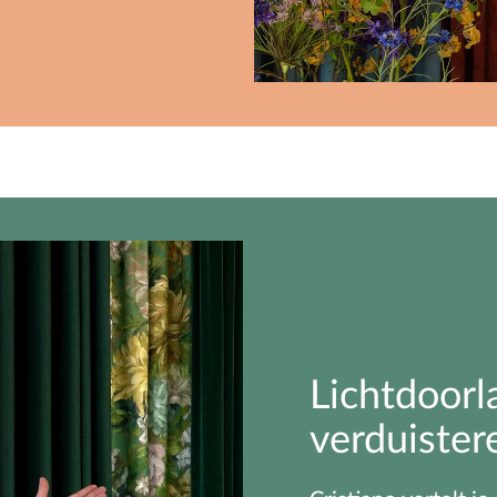
Lichtdoorl
verduister