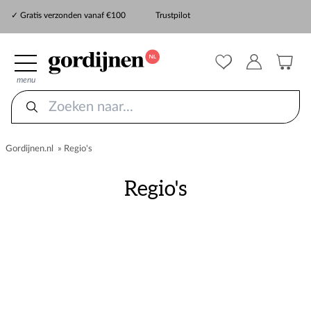
✓ Snelle levering
✓ Gratis verzonden vanaf €100
Trustpilot
✓
ZekerMeten verzekering
menu
Gordijnen.nl
»
Regio's
Regio's